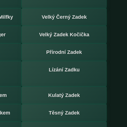
ilfky
Velký Černý Zadek
ger
Velký Zadek Kočička
Přírodní Zadek
Lízání Zadku
kem
Kulatý Zadek
dkem
Těsný Zadek