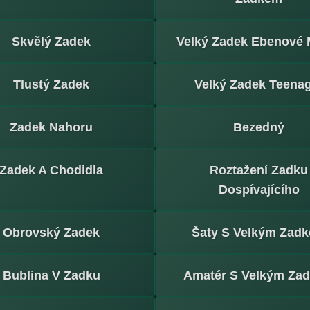
Skvělý Zadek
Velký Zadek Ebenové M
Tlustý Zadek
Velký Zadek Teena
Zadek Nahoru
Bezedný
Zadek A Chodidla
Roztažení Zadku
Dospívajícího
Obrovský Zadek
Šaty S Velkým Zad
Bublina V Zadku
Amatér S Velkým Za