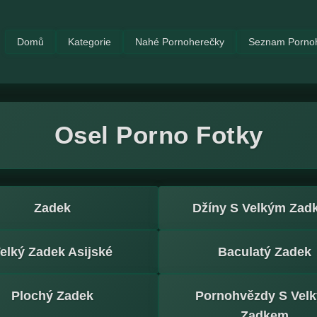
Domů
Kategorie
Nahé Pornoherečky
Seznam Porno
Osel Porno Fotky
Zadek
Džíny S Velkým Zad
elký Zadek Asijské
Baculatý Zadek
Plochý Zadek
Pornohvězdy S Vel
Zadkem