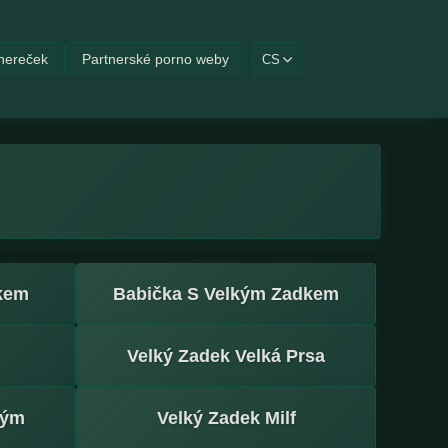
hereček
Partnerské porno weby
CS
kem
Babička S Velkým Zadkem
Velký Zadek Velká Prsa
kým
Velký Zadek Milf